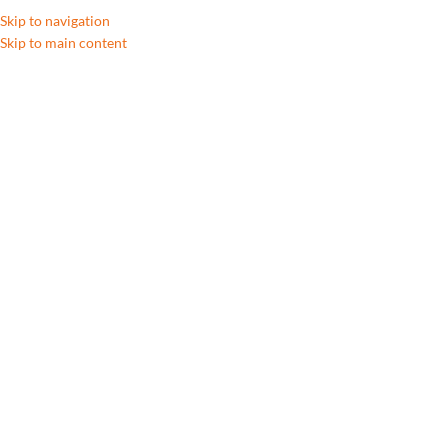
Skip to navigation
Skip to main content
Accueil
/
Gros électroménager
Showing all 131 results
Show sidebar