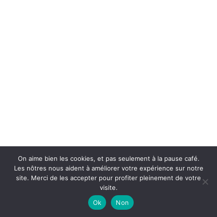
Stock limité
En stock
Lave-vaisselle Selective Line
Congélateur armoire BEKO
BEKO BDFN26440W2
B5RFNE274W
€
499,00
€
499,00
A
E
On aime bien les cookies, et pas seulement à la pause café.
Les nôtres nous aident à améliorer votre expérience sur notre
site. Merci de les accepter pour profiter pleinement de votre
visite.
Ok
Non