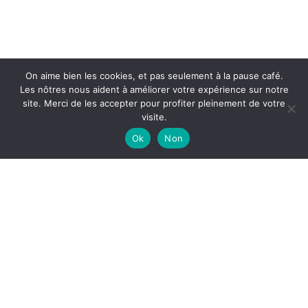
> Politique de confidentialité
> Garantie
> Conditions générales de vente
On aime bien les cookies, et pas seulement à la pause café.
Informations
Les nôtres nous aident à améliorer votre expérience sur notre
site. Merci de les accepter pour profiter pleinement de votre
Surain-Electro SRL
visite.
TVA : BE0752 532 235
Ok
Non
46 rue d'Herchies
7331 Baudour | Belgium
Lundi au Vendredi 10h à 12h | 13h à 18h
Samedi 10h à 18h
065/661799
0479/417933
info@surain-electro.be