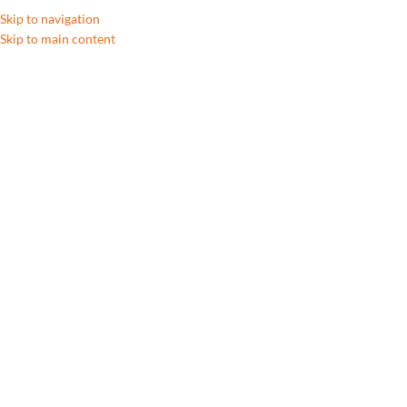
Skip to navigation
Skip to main content
Accueil
/
Art de la table
/
Batterie de cuisine
Aucun produit ne correspond à votre sélection.