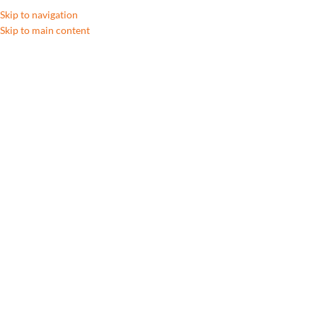
Skip to navigation
Skip to main content
Accueil
/
High-tech
/
Audio | Son | Vidéo
Showing all 5 results
Show sidebar
New