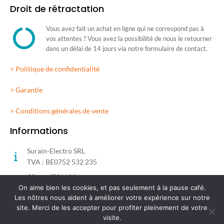
Droit de rétractation
Vous avez fait un achat en ligne qui ne correspond pas à
vos attentes ? Vous avez la possibilité de nous le retourner
dans un délai de 14 jours via notre formulaire de contact.
> Politique de confidentialité
> Garantie
> Conditions générales de vente
Informations
Surain-Electro SRL
TVA : BE0752 532 235
46 rue d'Herchies
7331 Baudour | Belgium
On aime bien les cookies, et pas seulement à la pause café.
Les nôtres nous aident à améliorer votre expérience sur notre
Lundi au Vendredi 10h à 12h | 13h à 18h
site. Merci de les accepter pour profiter pleinement de votre
Samedi 10h à 18h
visite.