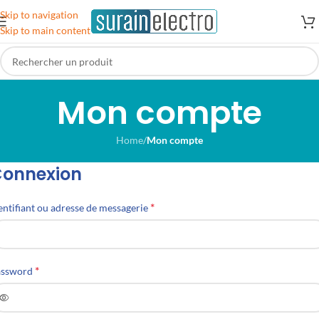
Skip to navigation
Skip to main content
Mon compte
Home
/
Mon compte
onnexion
*
entifiant ou adresse de messagerie
*
assword