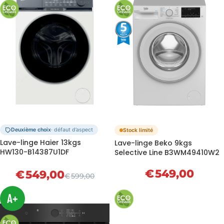
Deuxième choix
· défaut d’aspect
Stock limité
Lave-linge Haier 13kgs
Lave-linge Beko 9kgs
HW130-B14387U1DF
Selective Line B3WM49410W2
€
549,00
€
549,00
€
599,00
A+