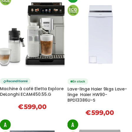
Reconditionné
En stock
Machine à café Eletta Explore
Lave-linge Haier 9kgs Lave-
DeLonghi ECAM450.55.G
linge Haier HW90-
BPD13386U-S
€
599,00
€
599,00
A
A