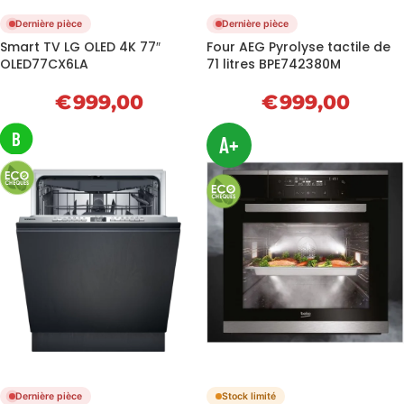
Dernière pièce
Dernière pièce
Smart TV LG OLED 4K 77″
Four AEG Pyrolyse tactile de
OLED77CX6LA
71 litres BPE742380M
€
999,00
€
999,00
B
A+
Dernière pièce
Stock limité