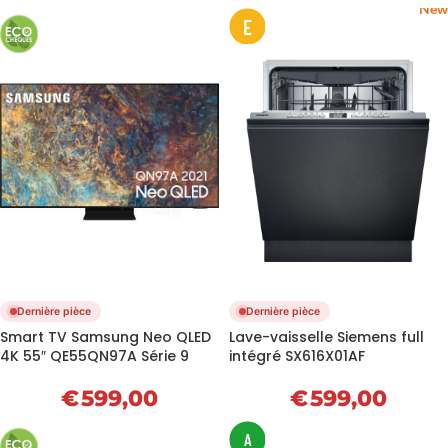
New
E
Dernière pièce
Dernière pièce
Smart TV Samsung Neo QLED
Lave-vaisselle Siemens full
4K 55″ QE55QN97A Série 9
intégré SX616X01AF
€
599,00
€
599,00
A