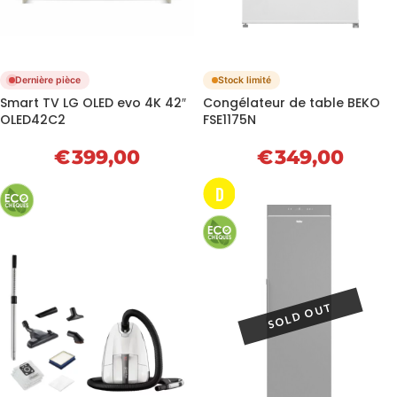
Dernière pièce
Stock limité
Smart TV LG OLED evo 4K 42″
Congélateur de table BEKO
OLED42C2
FSE1175N
€
399,00
€
349,00
D