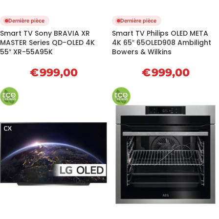
Dernière pièce
Dernière pièce
Smart TV Sony BRAVIA XR
Smart TV Philips OLED META
MASTER Series QD-OLED 4K
4K 65″ 65OLED908 Ambilight
55″ XR-55A95K
Bowers & Wilkins
€
999,00
€
999,00