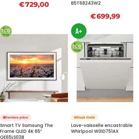
€
729,00
B5T68243W2
€
699,99
A+
Dernière pièce
Stock limité
Smart TV Samsung The
Lave-vaisselle encastrable
Frame QLED 4K 65″
Whirlpool W0ID751AX
QE65LS03B