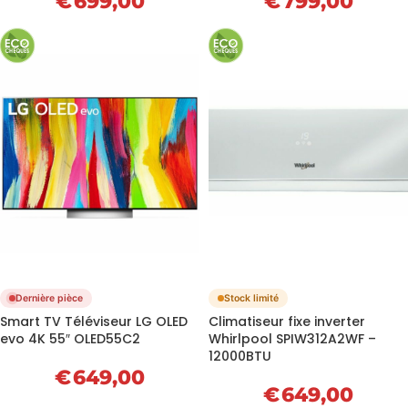
€
699,00
€
799,00
Dernière pièce
Stock limité
Smart TV Téléviseur LG OLED
Climatiseur fixe inverter
evo 4K 55″ OLED55C2
Whirlpool SPIW312A2WF –
12000BTU
€
649,00
€
649,00