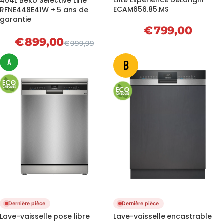
Elite Experience DeLonghi
404L Beko Selective Line
ECAM656.85.MS
RFNE448E41W + 5 ans de
garantie
€
799,00
€
899,00
€
999,99
A
B
Dernière pièce
Dernière pièce
Lave-vaisselle pose libre
Lave-vaisselle encastrable