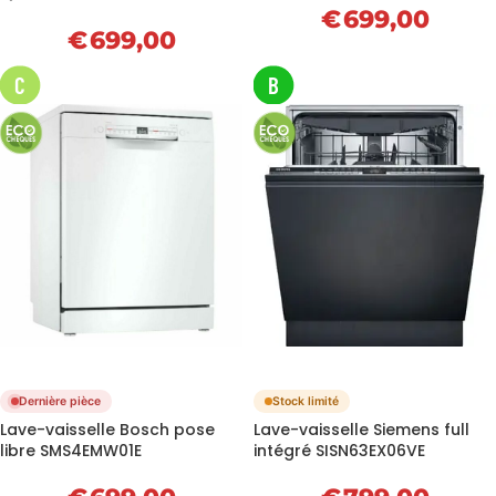
€
699,00
€
699,00
C
B
Dernière pièce
Stock limité
Lave-vaisselle Bosch pose
Lave-vaisselle Siemens full
libre SMS4EMW01E
intégré SISN63EX06VE