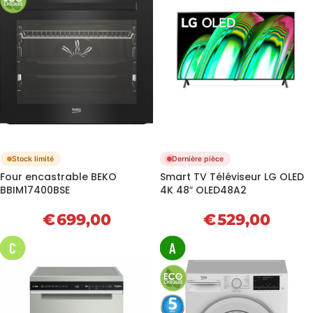
Stock limité
Dernière pièce
Four encastrable BEKO
Smart TV Téléviseur LG OLED
BBIM17400BSE
4K 48″ OLED48A2
€
699,00
€
529,00
C
A