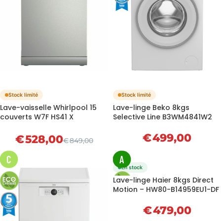
Stock limité
Stock limité
Lave-vaisselle Whirlpool 15
Lave-linge Beko 8kgs
couverts W7F HS41 X
Selective Line B3WM4841W2
€
499,00
€
528,00
€
849,00
C
A
En stock
Lave-linge Haier 8kgs Direct
Motion – HW80-B14959EU1-DF
€
479,00