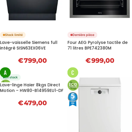
Stock limité
Dernière pièce
Lave-vaisselle Siemens full
Four AEG Pyrolyse tactile de
intégré SISN63EX06VE
71 litres BPE742380M
€
799,00
€
999,00
A
C
En stock
Lave-linge Haier 8kgs Direct
Motion – HW80-B14959EU1-DF
€
479,00