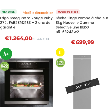
En stock
Dernière pièce
Modèle d'exposition
Frigo Smeg Retro Rouge Ruby
Sèche-linge Pompe à chaleur
270L FAB28RDRB3 + 2 ans de
8kg Nouvelle Gamme
garantie
Selective Line BEKO
B5T68243W2
€
1.264,00
€
1.449,00
€
699,99
D
A+