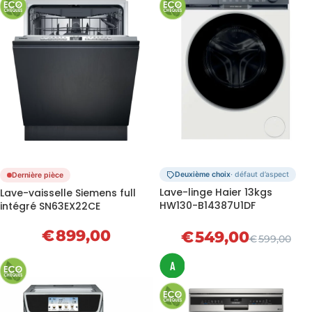
Deuxième choix
· défaut d’aspect
Dernière pièce
Lave-linge Haier 13kgs
Lave-vaisselle Siemens full
HW130-B14387U1DF
intégré SN63EX22CE
€
899,00
€
549,00
€
599,00
A