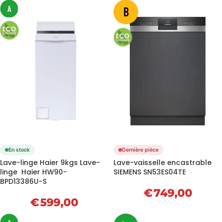
A
B
En stock
Dernière pièce
Lave-linge Haier 9kgs Lave-
Lave-vaisselle encastrable
linge Haier HW90-
SIEMENS SN53ES04TE
BPD13386U-S
€
749,00
€
599,00