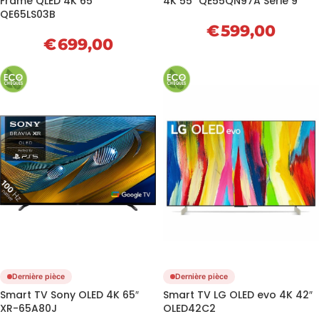
Frame QLED 4K 65″
4K 55″ QE55QN97A Série 9
QE65LS03B
€
599,00
€
699,00
Dernière pièce
Dernière pièce
Smart TV Sony OLED 4K 65″
Smart TV LG OLED evo 4K 42″
XR-65A80J
OLED42C2