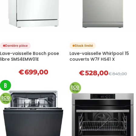
Dernière pièce
Stock limité
Lave-vaisselle Bosch pose
Lave-vaisselle Whirlpool 15
libre SMS4EMW01E
couverts W7F HS41 X
€
699,00
€
528,00
€
849,00
B