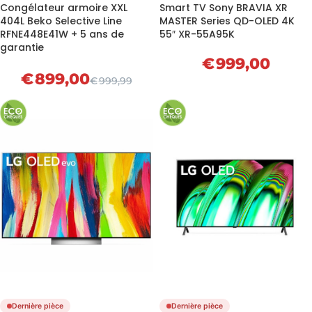
Congélateur armoire XXL
Smart TV Sony BRAVIA XR
404L Beko Selective Line
MASTER Series QD-OLED 4K
RFNE448E41W + 5 ans de
55″ XR-55A95K
garantie
€
999,00
€
899,00
€
999,99
Dernière pièce
Dernière pièce