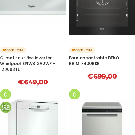
Stock limité
Stock limité
Climatiseur fixe inverter
Four encastrable BEKO
Whirlpool SPIW312A2WF –
BBIM17400BSE
12000BTU
€
699,00
€
649,00
C
C