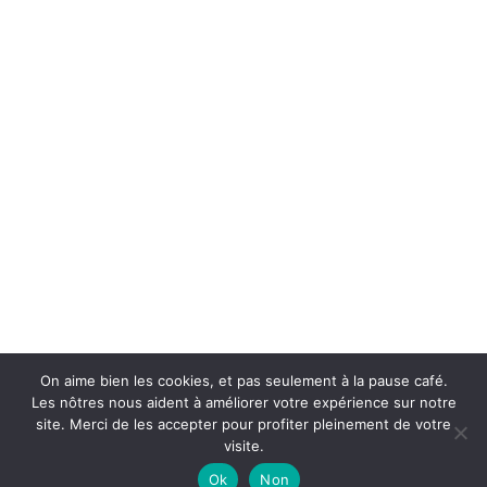
Surain-Electro SRL
TVA : BE0752 532 235
46 rue d'Herchies
7331 Baudour | Belgium
Lundi au Vendredi 10h à 12h | 13h à 18h
Samedi 10h à 18h
065/661799
0479/417933
info@surain-electro.be
© All rights reserved surain-electro.be
On aime bien les cookies, et pas seulement à la pause café.
Les nôtres nous aident à améliorer votre expérience sur notre
site. Merci de les accepter pour profiter pleinement de votre
Website designed by Malerba.be
visite.
Ok
Non