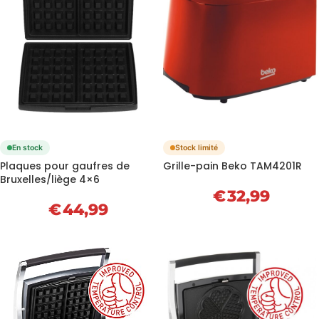
En stock
Stock limité
Plaques pour gaufres de
Grille-pain Beko TAM4201R
Bruxelles/liège 4×6
€
32,99
€
44,99