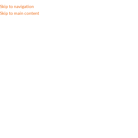
Skip to navigation
Skip to main content
Faire des
économies
Home
/
Archive by Category "Faire des économies"
Section qui touche à tout ce qui permet de réaliser des économies
autour de l’électroménager.
FAIRE DES ÉCONOMIES
Indice de réparabilité en Belgique :
ce que vous devez impérativement
savoir en 2025