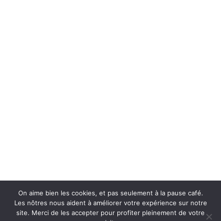
> Conditions générales de vente
Informations
Surain-Electro SRL
TVA : BE0752 532 235
46 rue d'Herchies
7331 Baudour | Belgium
Lundi au Vendredi 10h à 12h | 13h à 18h
Samedi 10h à 18h
065/661799
0479/417933
info@surain-electro.be
On aime bien les cookies, et pas seulement à la pause café.
Les nôtres nous aident à améliorer votre expérience sur notre
site. Merci de les accepter pour profiter pleinement de votre
© All rights reserved surain-electro.be