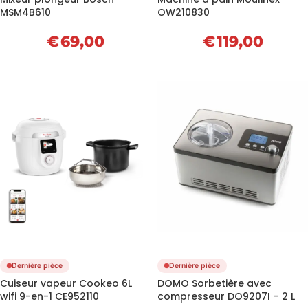
MSM4B610
OW210830
€
69,00
€
119,00
Dernière pièce
Dernière pièce
Cuiseur vapeur Cookeo 6L
DOMO Sorbetière avec
wifi 9-en-1 CE952110
compresseur DO9207I – 2 L