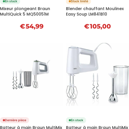
En stock
Stock limité
Mixeur plongeant Braun
Blender chauffant Moulinex
MultiQuick 5 MQ50051M
Easy Soup LM841B10
€
54,99
€
105,00
Dernière pièce
En stock
Batteur à main Braun MultiMix
Batteur à main Braun MultiMix