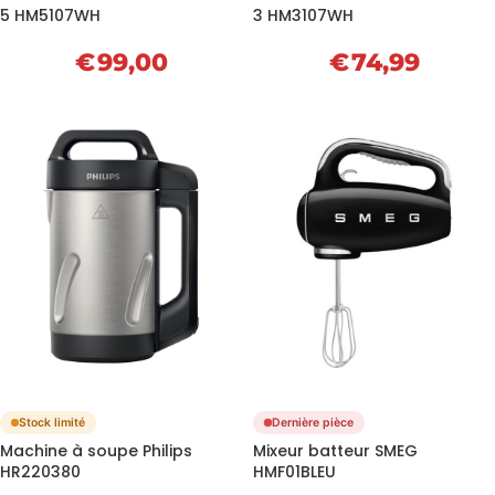
5 HM5107WH
3 HM3107WH
€
99,00
€
74,99
Stock limité
Dernière pièce
Machine à soupe Philips
Mixeur batteur SMEG
HR220380
HMF01BLEU