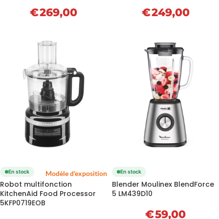
€
269,00
€
249,00
En stock
En stock
Modèle d'exposition
Robot multifonction
Blender Moulinex BlendForce
KitchenAid Food Processor
5 LM439D10
5KFP0719EOB
€
59,00