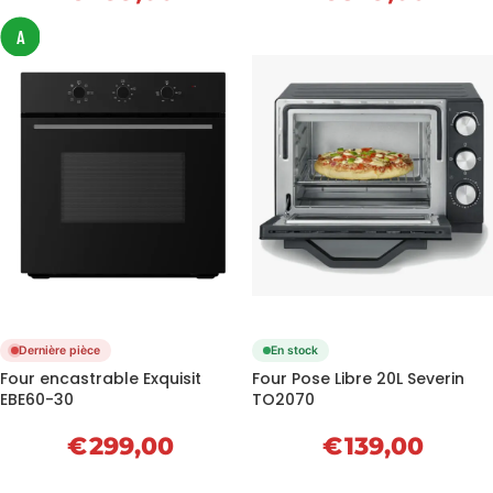
A
Dernière pièce
En stock
Four encastrable Exquisit
Four Pose Libre 20L Severin
EBE60-30
TO2070
€
299,00
€
139,00