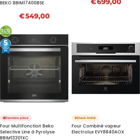
€
699,00
BEKO BBIM17400BSE
€
549,00
Dernière pièce
Stock limité
Four Multifonction Beko
Four Combiné vapeur
Selective Line à Pyrolyse
Electrolux EVY8840AOX
BBIM13301XC