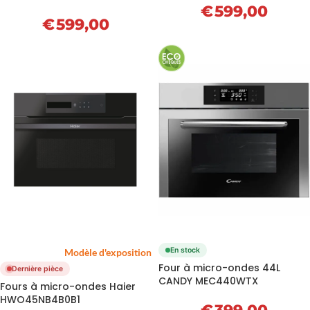
€
599,00
€
599,00
En stock
Modèle d'exposition
Four à micro-ondes 44L
Dernière pièce
CANDY MEC440WTX
Fours à micro-ondes Haier
HWO45NB4B0B1