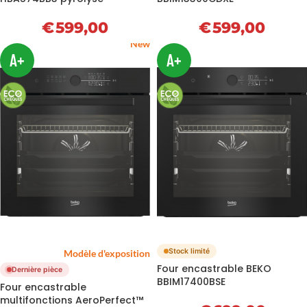
€
599,00
€
599,00
New
A+
A+
Stock limité
Modèle d'exposition
Four encastrable BEKO
Dernière pièce
BBIM17400BSE
Four encastrable
multifonctions AeroPerfect™