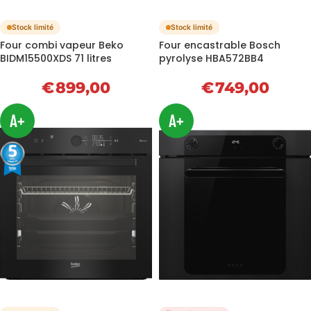
Stock limité
Stock limité
Four combi vapeur Beko
Four encastrable Bosch
BIDM15500XDS 71 litres
pyrolyse HBA572BB4
€
899,00
€
749,00
A+
A+