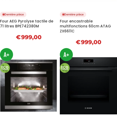
Dernière pièce
Dernière pièce
Four AEG Pyrolyse tactile de
Four encastrable
71 litres BPE742380M
multifonctions 60cm ATAG
ZX6611C
€
999,00
€
999,00
A+
A+