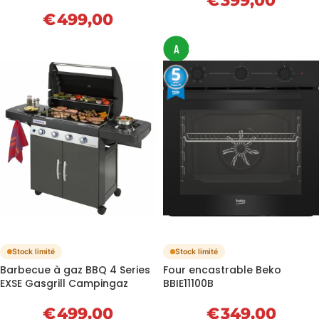
€
399,00
€
499,00
A
Stock limité
Stock limité
Barbecue à gaz BBQ 4 Series
Four encastrable Beko
EXSE Gasgrill Campingaz
BBIE11100B
€
499,00
€
349,00