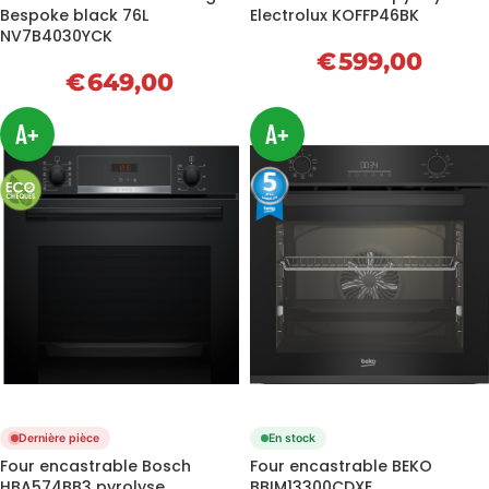
Bespoke black 76L
Electrolux KOFFP46BK
NV7B4030YCK
€
599,00
€
649,00
A+
A+
Dernière pièce
En stock
Four encastrable Bosch
Four encastrable BEKO
HBA574BB3 pyrolyse
BBIM13300CDXE