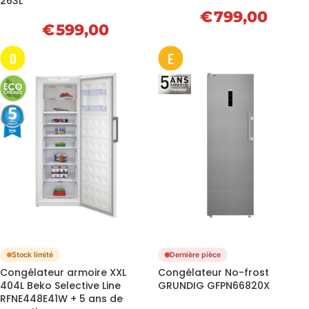
263L
€
799,00
€
599,00
D
E
Stock limité
Dernière pièce
Congélateur armoire XXL
Congélateur No-frost
404L Beko Selective Line
GRUNDIG GFPN66820X
RFNE448E41W + 5 ans de