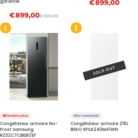
garantie
€
899,00
€
899,00
€
999,99
E
E
Dernière pièce
Sur commande
Congélateur armoire No-
Congélateur armoire 215L
Frost Samsung
BEKO RFSA240M41WN
RZ32C7CBEB1/EF