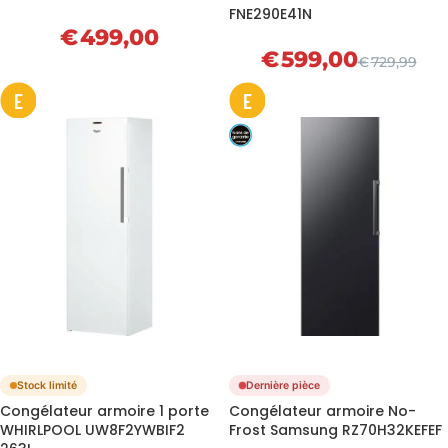
FNE290E41N
€
499,00
€
599,00
€
729,99
E
E
Stock limité
Dernière pièce
Congélateur armoire 1 porte
Congélateur armoire No-
WHIRLPOOL UW8F2YWBIF2
Frost Samsung RZ70H32KEFEF