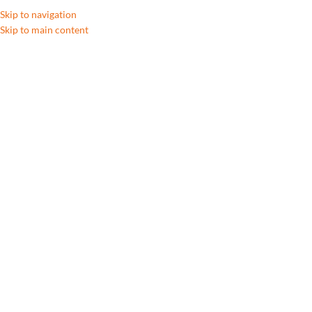
Skip to navigation
Skip to main content
Accueil
/
Gros électroménager
/
Lave-linge
Showing all 20 results
Show sidebar