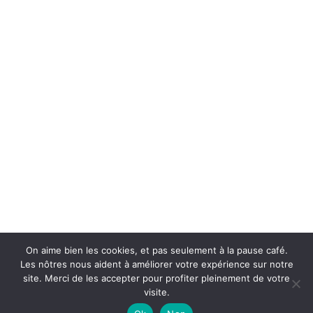
Surain-Electro SRL
TVA : BE0752 532 235
46 rue d'Herchies
7331 Baudour | Belgium
Lundi au Vendredi 10h à 12h | 13h à 18h
Samedi 10h à 18h
065/661799
0479/417933
info@surain-electro.be
© All rights reserved surain-electro.be
On aime bien les cookies, et pas seulement à la pause café.
Les nôtres nous aident à améliorer votre expérience sur notre
site. Merci de les accepter pour profiter pleinement de votre
Website designed by Malerba.be
visite.