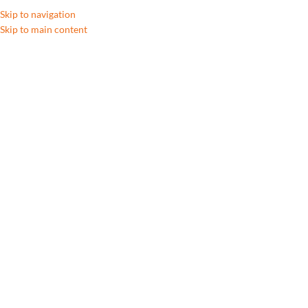
Skip to navigation
Skip to main content