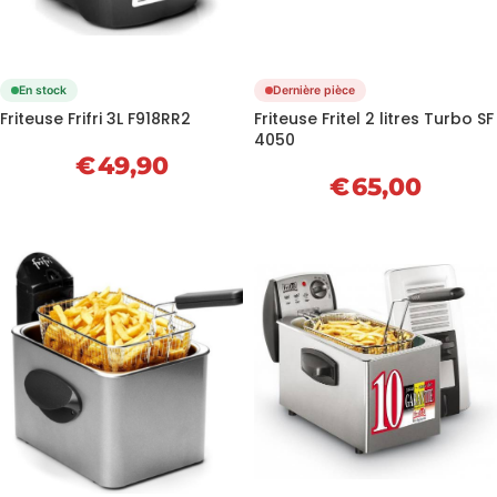
En stock
Dernière pièce
Friteuse Frifri 3L F918RR2
Friteuse Fritel 2 litres Turbo SF
4050
€
49,90
€
65,00