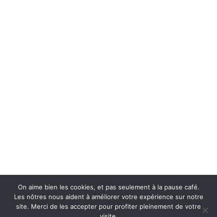
Informations
Surain-Electro SRL
TVA : BE0752 532 235
46 rue d'Herchies
7331 Baudour | Belgium
Lundi au Vendredi 10h à 12h | 13h à 18h
Samedi 10h à 18h
065/661799
0479/417933
info@surain-electro.be
© All rights reserved surain-electro.be
On aime bien les cookies, et pas seulement à la pause café.
Les nôtres nous aident à améliorer votre expérience sur notre
site. Merci de les accepter pour profiter pleinement de votre
Website designed by Malerba.be
visite.